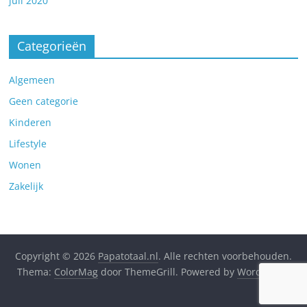
juli 2020
Categorieën
Algemeen
Geen categorie
Kinderen
Lifestyle
Wonen
Zakelijk
Copyright © 2026
Papatotaal.nl
. Alle rechten voorbehouden.
Thema:
ColorMag
door ThemeGrill. Powered by
WordPress
.