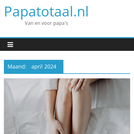
Spring
Papatotaal.nl
naar
inhoud
Van en voor papa's
Maand:
april 2024