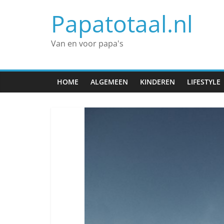
Spring
Papatotaal.nl
naar
inhoud
Van en voor papa's
HOME
ALGEMEEN
KINDEREN
LIFESTYLE