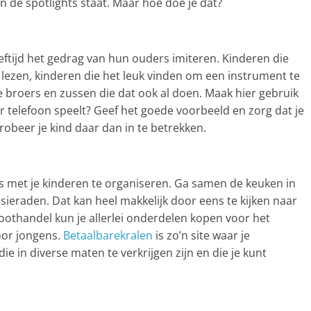
 in de spotlights staat. Maar hoe doe je dat?
eftijd het gedrag van hun ouders imiteren. Kinderen die
 lezen, kinderen die het leuk vinden om een instrument te
 broers en zussen die dat ook al doen. Maak hier gebruik
haar telefoon speelt? Geef het goede voorbeeld en zorg dat je
probeer je kind daar dan in te betrekken.
ts met je kinderen te organiseren. Ga samen de keuken in
ieraden. Dat kan heel makkelijk door eens te kijken naar
roothandel kun je allerlei onderdelen kopen voor het
oor jongens.
Betaalbarekralen
is zo’n site waar je
e in diverse maten te verkrijgen zijn en die je kunt