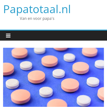
Spring
Papatotaal.nl
naar
inhoud
Van en voor papa's