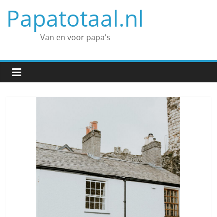
Spring
Papatotaal.nl
naar
inhoud
Van en voor papa's