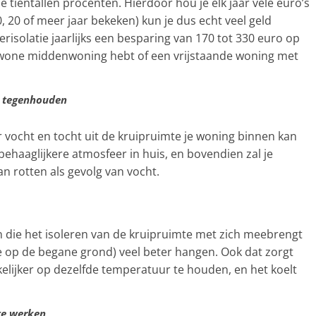
 tientallen procenten. Hierdoor hou je elk jaar vele euro’s
0, 20 of meer jaar bekeken) kun je dus echt veel geld
erisolatie jaarlijks een besparing van 170 tot 330 euro op
gewone middenwoning hebt of een vrijstaande woning met
e tegenhouden
 vocht en tocht uit de kruipruimte je woning binnen kan
 behaaglijkere atmosfeer in huis, en bovendien zal je
an rotten als gevolg van vocht.
 die het isoleren van de kruipruimte met zich meebrengt
me op de begane grond) veel beter hangen. Ook dat zorgt
elijker op dezelfde temperatuur te houden, en het koelt
te werken