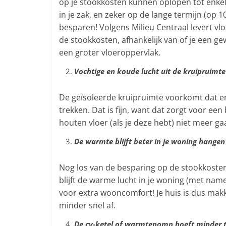
op je stookkosten kunnen oplopen tot enkele
in je zak, en zeker op de lange termijn (op 1
besparen! Volgens Milieu Centraal levert vlo
de stookkosten, afhankelijk van of je een 
een groter vloeroppervlak.
Vochtige en koude lucht uit de kruipruimt
De geïsoleerde kruipruimte voorkomt dat er
trekken. Dat is fijn, want dat zorgt voor een
houten vloer (als je deze hebt) niet meer ga
De warmte blijft beter in je woning hangen
Nog los van de besparing op de stookkosten
blijft de warme lucht in je woning (met na
voor extra wooncomfort! Je huis is dus makk
minder snel af.
De cv-ketel of warmtepomp hoeft minder 