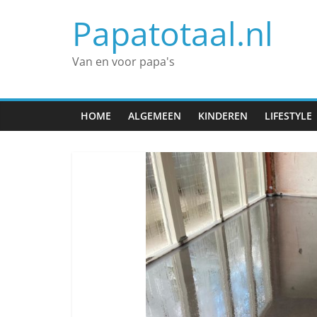
Spring
Papatotaal.nl
naar
inhoud
Van en voor papa's
HOME
ALGEMEEN
KINDEREN
LIFESTYLE