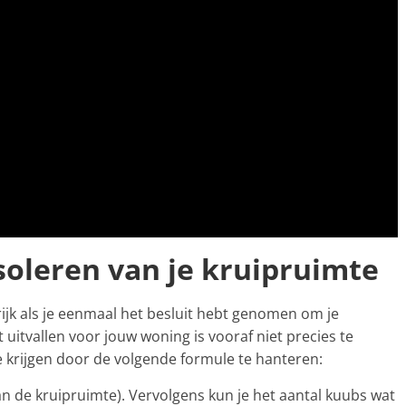
soleren van je kruipruimte
rijk als je eenmaal het besluit hebt genomen om je
 uitvallen voor jouw woning is vooraf niet precies te
ie krijgen door de volgende formule te hanteren:
an de kruipruimte). Vervolgens kun je het aantal kuubs wat